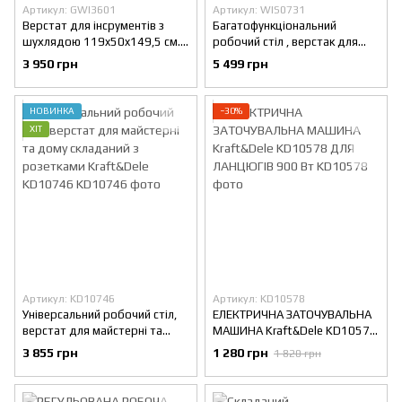
Артикул: GWI3601
Артикул: WIS0731
Верстат для інсрументів з
Багатофункціональний
шухлядою 119x50x149,5 см.
робочий стіл , верстак для
Chomik GWI3601
майстерні та дому складний
3 950 грн
5 499 грн
7в1 GardenLine WIS0731
НОВИНКА
−30%
ХІТ
Артикул: KD10746
Артикул: KD10578
Універсальний робочий стіл,
ЕЛЕКТРИЧНА ЗАТОЧУВАЛЬНА
верстат для майстерні та
МАШИНА Kraft&Dele KD10578
дому складаний з розетками
ДЛЯ ЛАНЦЮГІВ 900 Вт
3 855 грн
1 280 грн
1 820 грн
Kraft&Dele KD10746