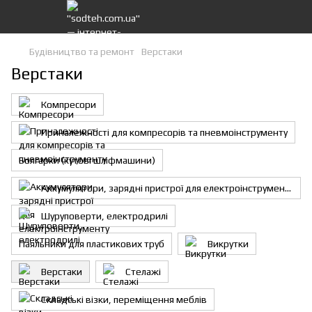
Будівництво та ремонт
Верстаки
Верстаки
Компресори
Приналежності для компресорів та пневмоінструменту
Болгарки (кутові шліфмашини)
Аккумулятори, зарядні пристрої для електроінструменту
Шуруповерти, електродрилі
Паяльники для пластикових труб
Викрутки
Верстаки
Стелажі
Складські візки, переміщення меблів