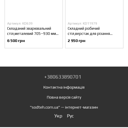
Артикул: KD639
Артикул: KD11979
Складаний зварювальний
Складний робичий
стіл,металевий 705–930 мм
стіл,верстак для різання
Kraft&Dele KD639 з
плитки 115×60×75 см
6 500 грн
2 950 грн
регулювання для майстернім
Kraft&Dele KD11979 до 600 кг
висоти
+380633890701
Контактна інформація
Повна версія сайту
"sodteh.com.ua" — інтернет-магазин
Укр
Рус