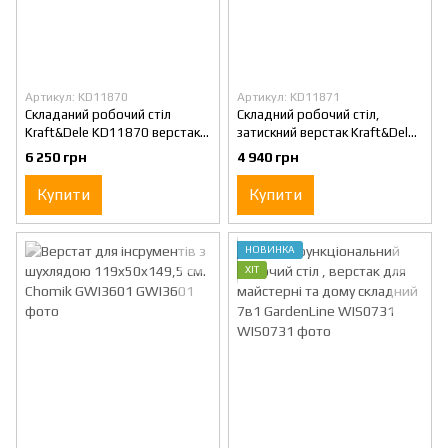
Артикул: KD11870
Артикул: KD11871
Складаний робочий стіл
Складний робочий стіл,
Kraft&Dele KD11870 верстак
затискний верстак Kraft&Dele
для столярних і ремонтних
KD11871, МДФ, для
6 250 грн
4 940 грн
робіт навантаження до 350 кг
майстерні та будівництва 454
кг
Купити
Купити
НОВИНКА
ХІТ