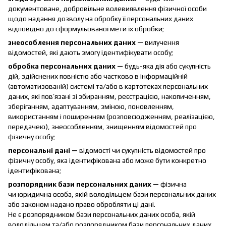
документоване, добровільне волевиявлення фізичної особи
щодо надання дозволу на обробку її персональних даних
відповідно до сформульованої мети їх обробки;
знеособлення персональних даних
— вилучення
відомостей, які дають змогу ідентифікувати особу;
обробка персональних даних —
будь-яка дія або сукупність
дій, здійснених повністю або частково в інформаційній
(автоматизованій) системі та/або в картотеках персональних
даних, які пов’язані зі збиранням, реєстрацією, накопиченням,
зберіганням, адаптуванням, зміною, поновленням,
використанням і поширенням (розповсюдженням, реалізацією,
передачею), знеособленням, знищенням відомостей про
фізичну особу;
персональні дані —
відомості чи сукупність відомостей про
фізичну особу, яка ідентифікована або може бути конкретно
ідентифікована;
розпорядник бази персональних даних —
фізична
чи юридична особа, якій володільцем бази персональних даних
або законом надано право обробляти ці дані.
Не є розпорядником бази персональних даних особа, якій
володільцем та/або розпорядником бази персональних даних