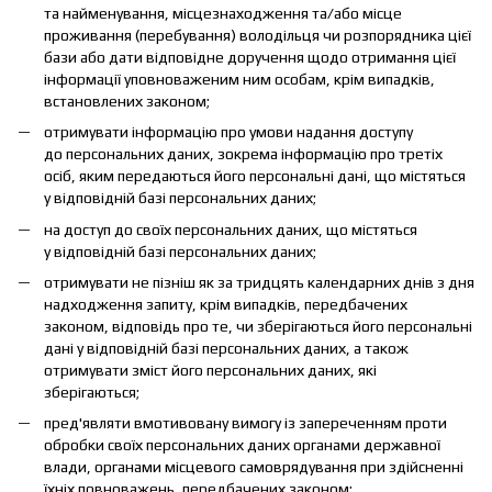
та найменування, місцезнаходження та/або місце
проживання (перебування) володільця чи розпорядника цієї
бази або дати відповідне доручення щодо отримання цієї
інформації уповноваженим ним особам, крім випадків,
встановлених законом;
отримувати інформацію про умови надання доступу
до персональних даних, зокрема інформацію про третіх
осіб, яким передаються його персональні дані, що містяться
у відповідній базі персональних даних;
на доступ до своїх персональних даних, що містяться
у відповідній базі персональних даних;
отримувати не пізніш як за тридцять календарних днів з дня
надходження запиту, крім випадків, передбачених
законом, відповідь про те, чи зберігаються його персональні
дані у відповідній базі персональних даних, а також
отримувати зміст його персональних даних, які
зберігаються;
пред'являти вмотивовану вимогу із запереченням проти
обробки своїх персональних даних органами державної
влади, органами місцевого самоврядування при здійсненні
їхніх повноважень, передбачених законом;