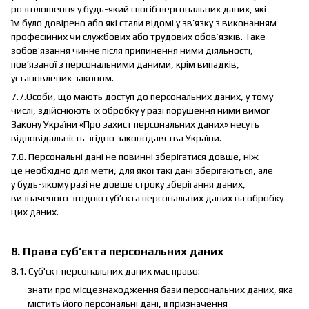
розголошення у будь-який спосіб персональних даних, які
їм було довірено або які стали відомі у зв’язку з виконанням
професійних чи службових або трудових обов’язків. Таке
зобов’язання чинне після припинення ними діяльності,
пов’язаної з персональними даними, крім випадків,
установлених законом.
7.7.Особи, що мають доступ до персональних даних, у тому
числі, здійснюють їх обробку у разі порушення ними вимог
Закону України «Про захист персональних даних» несуть
відповідальність згідно законодавства України.
7.8. Персональні дані не повинні зберігатися довше, ніж
це необхідно для мети, для якої такі дані зберігаються, але
у будь-якому разі не довше строку зберігання даних,
визначеного згодою суб’єкта персональних даних на обробку
цих даних.
8. Права суб’єкта персональних даних
8.1. Суб'єкт персональних даних має право:
знати про місцезнаходження бази персональних даних, яка
містить його персональні дані, її призначення