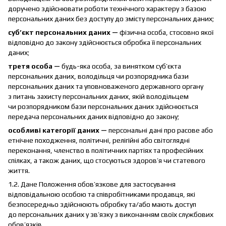
доручено здійснювати роботи технічного характеру з базою
персональних даних без доступу до змісту персональних даних;
суб’єкт персональних даних —
фізична особа, стосовно якої
відповідно до закону здійснюється обробка її персональних
даних;
третя особа —
будь-яка особа, за винятком суб’єкта
персональних даних, володільця чи розпорядника бази
персональних даних та уповноваженого державного органу
з питань захисту персональних даних, якій володільцем
чи розпорядником бази персональних даних здійснюється
передача персональних даних відповідно до закону;
особливі категорії даних —
персональні дані про расове або
етнічне походження, політичні, релігійні або світоглядні
переконання, членство в політичних партіях та професійних
спілках, а також даних, що стосуються здоров’я чи статевого
життя.
1.2. Дане Положення обов’язкове для застосування
відповідальною особою та співробітниками продавця, які
безпосередньо здійснюють обробку та/або мають доступ
до персональних даних у зв’язку з виконанням своїх службових
обов’язків.