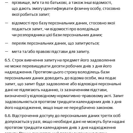
прізвище, ім'я та по батькові, а також інші відомості,
що дають змогу ідентифікувати фізичну особу, стосовно
якої робиться запит;
відомості про базу персональних даних, стосовно якої
подається запит, чи відомості про володільця
чи розпорядника цієї бази персональних даних;
перелік персональних даних, що запитуються;
мета та/або правові підстави для запиту.
6.5. Строк вивчення запиту на предмет його задоволення
не може перевищувати десяти робочих днів з дня його
надходження. Протягом цього строку володілець бази
персональних даних доводить до відома особи, яка подає
запит, що запит буде задоволене або відповідні персональні
дані не підлягають наданню, із зазначенням підстави,
визначеної у відповідному нормативно-правовому акті. Запит
задовольняється протягом тридцяти календарних днів з дня
його надходження, якщо інше не передбачено законом.
6.6. Відстрочення доступу до персональних даних третіх осіб
допускається у разі, якщо необхідні дані не можуть бути надані
протягом тридцяти календарних днів з дня надходження