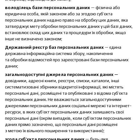
володілець бази персональних даних
— фізична або
юридична особа, якій законом або за згодою суб’єкта
персональних даних надано право на обробку цих даних, яка
затверджує мету обробки персональних даних у цій базі даних,
встановлює склад цих даних та процедури їх обробки, якщо
інше не визначено законом;
Державний реєстр баз персональних даних
— єдина
державна інформаційна система збору, накопичення
та обробки відомостей про зареєстровані бази персональних
даних;
загальнодоступні джерела персональних даних —
довідники, адресні книги, реєстри, списки, каталоги, інші
систематизовані збірники відкритої інформації, які містять
персональні дані, розміщені та опубліковані з відома суб’єкта
персональних даних. Не вважаються загальнодоступними
джерелами персональних даних соціальні мережі та інтернет-
ресурси, в яких суб’єкт персональних даних залишають свої
персональні дані (окрім випадків, коли суб’єктом персональних
даних прямо зазначено, що персональні дані розміщені
з метою їх вільного поширення та використання);
згода суб’єкта персональних даних
— будь-яке