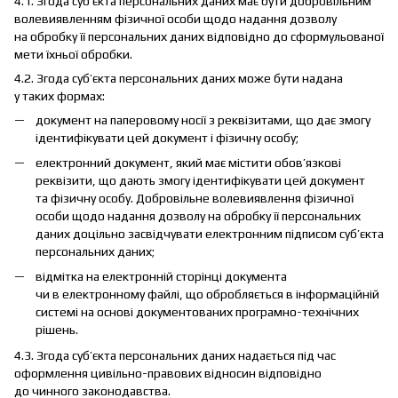
4.1. Згода суб’єкта персональних даних має бути добровільним
волевиявленням фізичної особи щодо надання дозволу
на обробку її персональних даних відповідно до сформульованої
мети їхньої обробки.
4.2. Згода суб’єкта персональних даних може бути надана
у таких формах:
документ на паперовому носії з реквізитами, що дає змогу
ідентифікувати цей документ і фізичну особу;
електронний документ, який має містити обов’язкові
реквізити, що дають змогу ідентифікувати цей документ
та фізичну особу. Добровільне волевиявлення фізичної
особи щодо надання дозволу на обробку її персональних
даних доцільно засвідчувати електронним підписом суб’єкта
персональних даних;
відмітка на електронній сторінці документа
чи в електронному файлі, що обробляється в інформаційній
системі на основі документованих програмно-технічних
рішень.
4.3. Згода суб’єкта персональних даних надається під час
оформлення цивільно-правових відносин відповідно
до чинного законодавства.