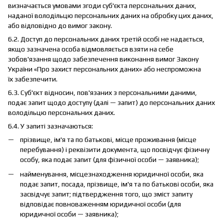
визначається умовами згоди суб'єкта персональних даних,
наданої володільцю персональних даних на обробку цих даних,
або відповідно до вимог закону.
6.2. Доступ до персональних даних третій особі не надається,
якщо зазначена особа відмовляється взяти на себе
зобов'язання щодо забезпечення виконання вимог Закону
України «Про захист персональних даних» або неспроможна
їх забезпечити.
6.3. Суб'єкт відносин, пов'язаних з персональними даними,
подає запит щодо доступу (далі — запит) до персональних даних
володільцю персональних даних.
6.4. У запиті зазначаються:
прізвище, ім'я та по батькові, місце проживання (місце
перебування) і реквізити документа, що посвідчує фізичну
особу, яка подає запит (для фізичної особи — заявника);
найменування, місцезнаходження юридичної особи, яка
подає запит, посада, прізвище, ім'я та по батькові особи, яка
засвідчує запит; підтвердження того, що зміст запиту
відповідає повноваженням юридичної особи (для
юридичної особи — заявника);