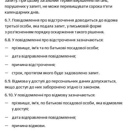
запиту. При цьому загальний термін вирішення питань,
порушених у запиті, не може перевищувати сорока п'яти
календарних днів.
6.7. Повідомлення про відстрочення доводиться до відома
третьої особи, яка подала запит, у письмовій формі
з роз'ясненням порядку оскарження такого рішення.
6.8. У повідомленні про відстрочення зазначаються:
прізвище, ім'я та по батькові посадової особи;
дата відправлення повідомлення;
причина відстрочення;
строк, протягом якого буде задоволено запит.
6.9. Відмова у доступі до персональних даних допускається,
якщо доступ до них заборонено згідно із законом.
6.10. У повідомленні про відмову зазначаються:
прізвище, ім'я, по батькові посадової особи, яка відмовляє
у доступі;
дата відправлення повідомлення;
причина відмови.