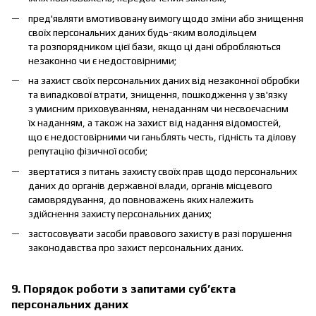
пред'являти вмотивовану вимогу щодо зміни або знищення
своїх персональних даних будь-яким володільцем
та розпорядником цієї бази, якщо ці дані обробляються
незаконно чи є недостовірними;
на захист своїх персональних даних від незаконної обробки
та випадкової втрати, знищення, пошкодження у зв'язку
з умисним приховуванням, ненаданням чи несвоєчасним
їх наданням, а також на захист від надання відомостей,
що є недостовірними чи ганьблять честь, гідність та ділову
репутацію фізичної особи;
звертатися з питань захисту своїх прав щодо персональних
даних до органів державної влади, органів місцевого
самоврядування, до повноважень яких належить
здійснення захисту персональних даних;
застосовувати засоби правового захисту в разі порушення
законодавства про захист персональних даних.
9. Порядок роботи з запитами суб’єкта
персональних даних