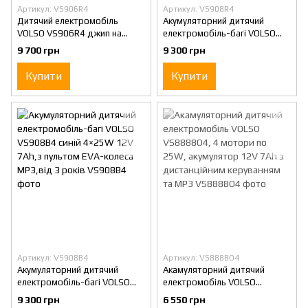
Артикул: VS906R4
Артикул: VS908R4
Дитячий електромобіль
Акумуляторний дитячий
VOLSO VS906R4 джип на
електромобіль-багі VOLSO
акумуляторі 4×25W сірий 12V
VS908R4 червоний 4×25W
9 700 грн
9 300 грн
7Ah, EVA-колеса MP3, з
12V 7Ah, з пультом, EVA-
пультом , до 35 кг
колеса, MP3, від 3 років
Купити
Купити
Артикул: VS908B4
Артикул: VS8888O4
Акумуляторний дитячий
Акамуляторний дитячий
електромобіль-багі VOLSO
електромобіль VOLSO
VS908B4 синій 4×25W 12V
VS8888O4, 4 мотори по 25W,
9 300 грн
6 550 грн
7Ah,з пультом EVA-колеса
акумулятор 12V 7Ah з