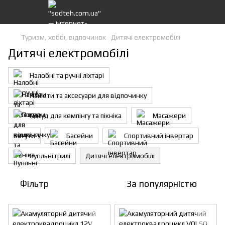
Туризм, хоббі, відпочинок
Дитячі електромобілі
Дитячі електромобілі
Налобні та ручні ліхтарі
Намети та аксесуари для відпочинку
Посуд для кемпінгу та пікніка
Масажери
Батути
Басейни
Спортивний інвертар
Вугільні грилі
Дитячі електромобілі
Фільтр
За популярністю