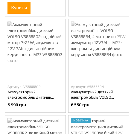
MP3,від 3 років
дистанційним керуванням та
Купити
MP3
Артикул: VS8888O2
Артикул: VS8888R4
Акамуляторний
Акамулятрний дитячий
електромобіль дитячий
електромобіль VOLSO
VOLSO VS8888O2 подвійний
VS8888R4, 4 мотори по 25W
5 990 грн
6 550 грн
мотор 2×25W, акумулятор
акумулятор 12V7Ah з MP3-
12V 7Ah з дистанційним
плеєром та дистанційним
керування та MP3
керування
НОВИНКА