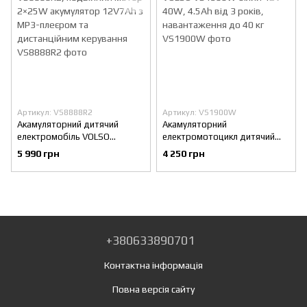
Артикул: VS8888R2
Артикул: VS1900W
Акамуляторний дитячий
Акамуляторний
електромобіль VOLSO
електромотоцикл дитячий
VS8888R2, подвійний мотор
VOLSO VS1900W білий 12V
5 990 грн
4 250 грн
2×25W акумулятор 12V7Ah з
40W, 4.5Ah від 3 років,
MP3-плеєром та
навантаження до 40 кг
дистанційним керування
+380633890701
Контактна інформація
Повна версія сайту