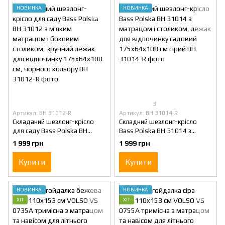
НОВИНКА
НОВИНКА
3
Артикул: BH 31012-R
Артикул: BH 31014-R
Складаний шезлонг-крісло
Складний шезлонг-крісло
для саду Bass Polska BH
Bass Polska BH 31014 з
31012 з м’яким матрацом і
матрацом і столиком, лежак
1 999 грн
1 999 грн
боковим столиком, зручний
для відпочинку садовий
лежак для відпочинку
175x64x108 см сірий
Купити
Купити
175x64x108 см, чорного
кольору
НОВИНКА
НОВИНКА
ХІТ
ХІТ