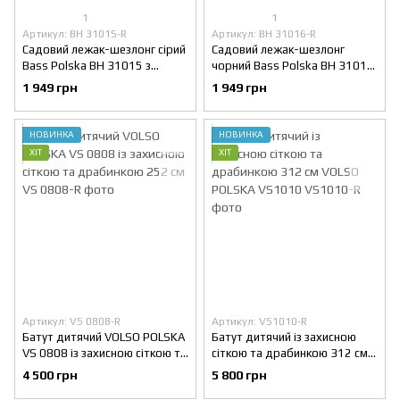
1
1
Артикул: BH 31015-R
Артикул: BH 31016-R
Садовий лежак-шезлонг сірий
Садовий лежак-шезлонг
Bass Polska BH 31015 з
чорний Bass Polska BH 31016
м'яким матрацом та
з м'яким матрацом та
1 949 грн
1 949 грн
регульованою спинкою
регульованою спинкою
навантаження до 200 кг
навантаження до 200 кг
НОВИНКА
НОВИНКА
ХІТ
ХІТ
Артикул: VS 0808-R
Артикул: VS1010-R
Батут дитячий VOLSO POLSKA
Батут дитячий із захисною
VS 0808 із захисною сіткою та
сіткою та драбинкою 312 см
драбинкою 252 см
VOLSO POLSKA VS1010
4 500 грн
5 800 грн