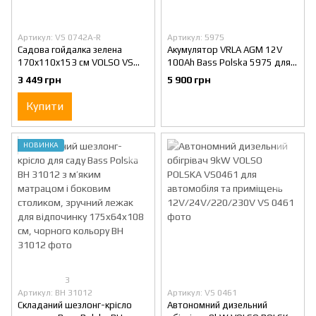
Артикул: VS 0742A-R
Артикул: 5975
Садова гойдалка зелена
Акумулятор VRLA AGM 12V
170x110x153 см VOLSO VS
100Ah Bass Polska 5975 для
0742A тримісна з матрацом
ДБЖ та інверторів
3 449 грн
5 900 грн
та навісом для літнього
відпочинку
Купити
НОВИНКА
3
Артикул: BH 31012
Артикул: VS 0461
Складаний шезлонг-крісло
Автономний дизельний