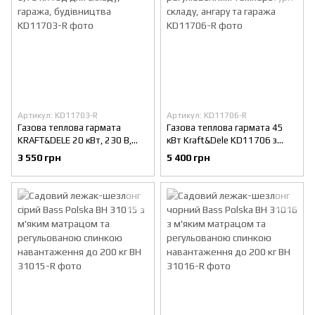
Артикул: KD11703-R
Артикул: KD11706-R
Газова теплова гармата
Газова теплова гармата 45
KRAFT&DELE 20 кВт, 230 В,
кВт Kraft&Dele KD11706 з
0,73 кг/год для складу,
регулюванням температури
3 550 грн
5 400 грн
гаража, будівництва
складу, ангару та гаража