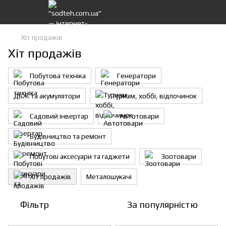
Хіт продажів
Хіт продажів
Побутова техніка
Генератори
ДБЖ та акумулятори
Туризм, хоббі, відпочинок
Садовий інвертар
Автотовари
Будівництво та ремонт
Побутові аксесуари та гаджети
Зоотовари
Хіт продажів
Металошукачі
Фільтр
За популярністю