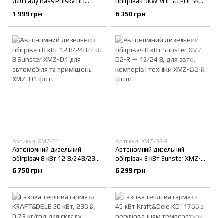
для саду Bass Polska BH
обігрівач 9kW VOLSO POLSKA
31012 з м’яким матрацом і
VS0461 для автомобіля та
1 999 грн
6 350 грн
боковим столиком, зручний
приміщень
лежак для відпочинку
12V/24V/220/230V
175x64x108 см, чорного
кольору
Артикул: XMZ-D1
Артикул: XMZ-D2-R
Автономний дизельний
Автономний дизельний
обігрівач 8 кВт 12 В/24В/230
обігрівач 8 кВт Sunster XMZ-
B Sunster XMZ-D1 для
D2-R — 12/24 В, для авто,
6 750 грн
6 299 грн
автомобіля та приміщень
кемперів і техніки