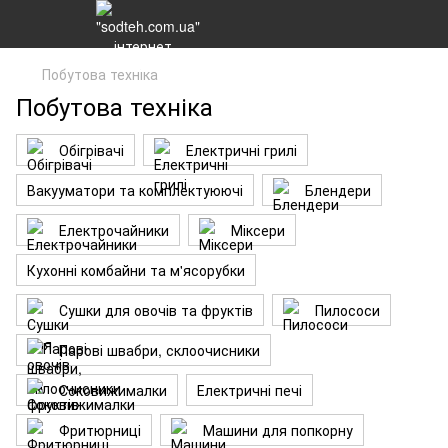
Побутова техніка
Побутова техніка
Обігрівачі
Електричні грилі
Вакууматори та комплектуюючі
Блендери
Електрочайники
Міксери
Кухонні комбайни та м'ясорубки
Сушки для овочів та фруктів
Пилососи
Парові швабри, склоочисники
Соковижималки
Електричні печі
Фритюрниці
Машини для попкорну