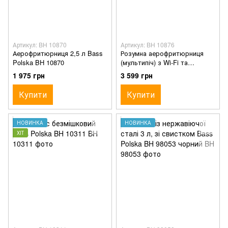
Артикул: BH 10870
Артикул: BH 10876
Аерофритюрниця 2,5 л Bass
Розумна аерофритюрниця
Polska BH 10870
(мультипіч) з Wi-Fi та
сенсорною панеллю 6,5 л
1 975 грн
3 599 грн
Bass Polska BH 10876
Купити
Купити
НОВИНКА
НОВИНКА
ХІТ