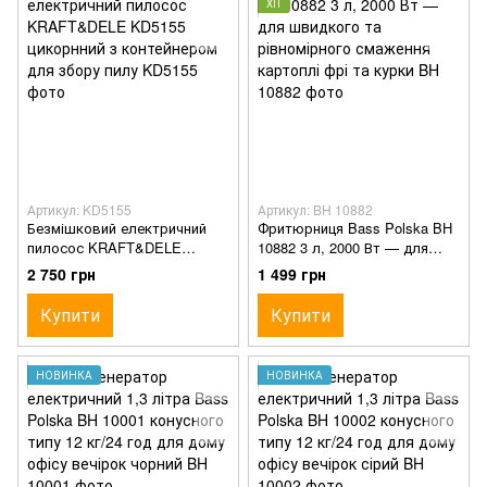
ХІТ
Артикул: KD5155
Артикул: BH 10882
Безмішковий електричний
Фритюрниця Bass Polska BH
пилосос KRAFT&DELE
10882 3 л, 2000 Вт — для
KD5155 цикорнний з
швидкого та рівномірного
2 750 грн
1 499 грн
контейнером для збору пилу
смаження картоплі фрі та
курки
Купити
Купити
НОВИНКА
НОВИНКА