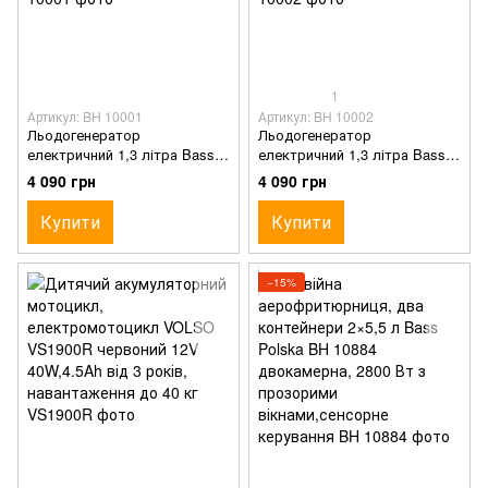
1
Артикул: BH 10001
Артикул: BH 10002
Льодогенератор
Льодогенератор
електричний 1,3 літра Bass
електричний 1,3 літра Bass
Polska BH 10001 конусного
Polska BH 10002 конусного
4 090 грн
4 090 грн
типу 12 кг/24 год для дому
типу 12 кг/24 год для дому
офісу вечірок чорний
офісу вечірок сірий
Купити
Купити
−15%