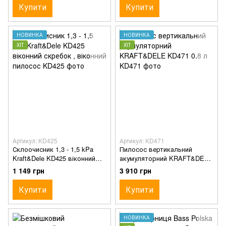
Купити
Купити
НОВИНКА
НОВИНКА
ХІТ
ХІТ
Артикул: KD425
Артикул: KD471
Склоочисник 1,3 - 1,5 kPa
Пилосос вертикальний
Kraft&Dele KD425 віконний
акумуляторний KRAFT&DELE
скребок , віконний пилосос
KD471 0.8 л
1 149 грн
3 910 грн
Купити
Купити
НОВИНКА