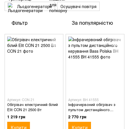
Льодогенератори
Осушувачі повітря
Фільтр
За популярністю
Артикул: CON 21
Артикул: BH 41555
Обігрівач електричний білий
Інфрачервоний обігрівач з
Elit CON 21 2500 Вт
пультом дистанційного
керування Bass Polska BH
1 219 грн
2 770 грн
41555
Купити
Купити