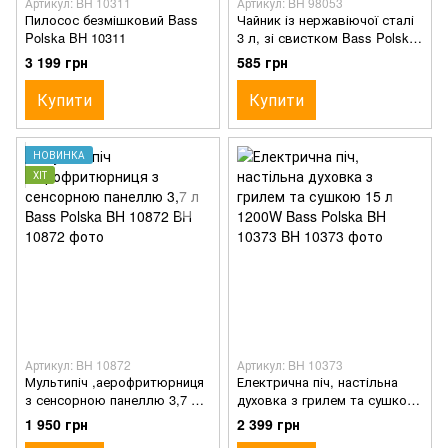
Артикул: BH 10311
Артикул: BH 98053
Пилосос безмішковий Bass
Чайник із нержавіючої сталі
Polska BH 10311
3 л, зі свистком Bass Polska
BH 98053 чорний
3 199 грн
585 грн
Купити
Купити
НОВИНКА
ХІТ
Артикул: BH 10872
Артикул: BH 10373
Мультипіч ,аерофритюрниця
Електрична піч, настільна
з сенсорною панеллю 3,7 л
духовка з грилем та сушкою
Bass Polska BH 10872
15 л 1200W Bass Polska BH
1 950 грн
2 399 грн
10373