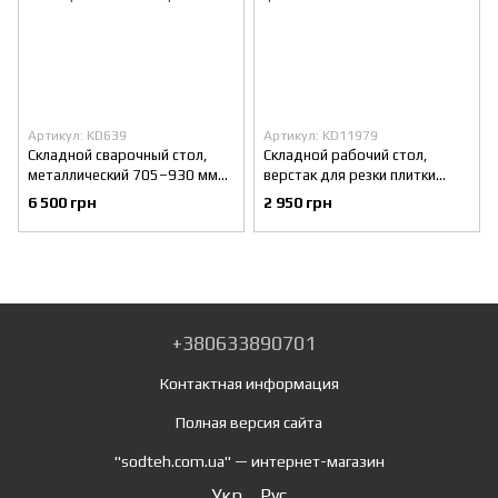
Артикул: KD639
Артикул: KD11979
Складной сварочный стол,
Складной рабочий стол,
металлический 705–930 мм
верстак для резки плитки
Kraft&Dele KD639 с
115×60×75 см Kraft&Dele
6 500 грн
2 950 грн
регулировкой высотыдля
KD11979 до 600 кг
мастерской
+380633890701
Контактная информация
Полная версия сайта
"sodteh.com.ua" — интернет-магазин
Укр
Рус