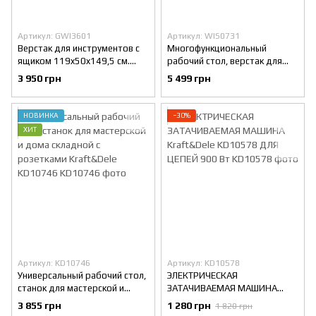
Артикул: GWI3601
Артикул: WIS0731
Верстак для инструментов с
Многофункциональный
ящиком 119x50x149,5 см.
рабочий стол, верстак для
Chomik GWI3601
мастерской и дома складной
3 950 грн
5 499 грн
7в1 GardenLine WIS0731
НОВИНКА
−30%
ХИТ
Артикул: KD10746
Артикул: KD10578
Универсальный рабочий стол,
ЭЛЕКТРИЧЕСКАЯ
станок для мастерской и
ЗАТАЧИВАЕМАЯ МАШИНА
дома складной с розетками
Kraft&Dele KD10578 ДЛЯ
3 855 грн
1 280 грн
1 820 грн
Kraft&Dele KD10746
ЦЕПЕЙ 900 Вт