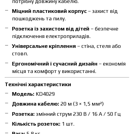
потрібну довжину кабелю.
Міцний пластиковий корпус
– захист від
пошкоджень та пилу.
Розетка із захистом від дітей
– безпечне
підключення електроприладів.
Універсальне кріплення
– стіна, стеля або
стовп.
Ергономічний і сучасний дизайн
– економія
місця та комфорт у використанні.
Технічні характеристики
Модель:
KD4029
Довжина кабелю:
20 м (3 × 1,5 мм²)
Розетка:
змінний струм 230 В / 16 А / 50 Гц
Кількість розеток:
1 шт.
Вага:
5,8 кг