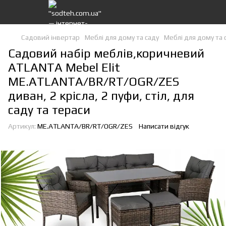
Садовий інвертар
Меблі для дому та саду
Меблі для дому та с
Садовий набір меблів,коричневий
ATLANTA Mebel Elit
ME.ATLANTA/BR/RT/OGR/ZES
диван, 2 крісла, 2 пуфи, стіл, для
саду та тераси
Артикул:
ME.ATLANTA/BR/RT/OGR/ZES
Написати відгук