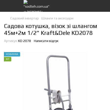
Садовий інвертар
Шланги та аксесуари
Садова котушка, візок зі шлангом
45м+2м 1/2" Kraft&Dele KD2078
Артикул:
KD 2078
Написати відгук
НОВИНКА
ХІТ