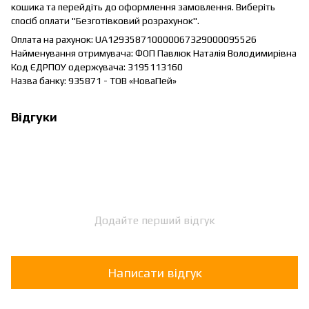
кошика та перейдіть до оформлення замовлення. Виберіть
спосіб оплати "Безготівковий розрахунок".
Оплата на рахунок: UA129358710000067329000095526
Найменування отримувача: ФОП Павлюк Наталія Володимирівна
Код ЄДРПОУ одержувача: 3195113160
Назва банку: 935871 - ТОВ «НоваПей»
Відгуки
Додайте перший відгук
Написати відгук