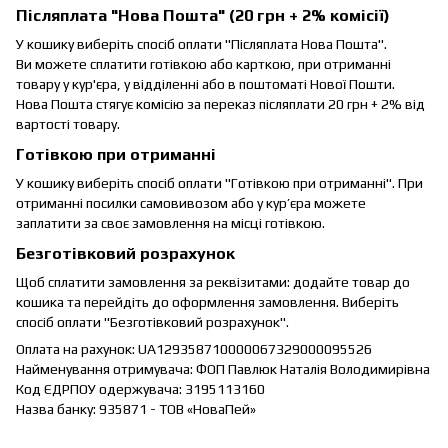
Післяплата "Нова Пошта" (20 грн + 2% комісії)
У кошику виберіть спосіб оплати "Післяплата Нова Пошта".
Ви можете сплатити готівкою або карткою, при отриманні
товару у кур'єра, у відділенні або в поштоматі Нової Пошти.
Нова Пошта стягує комісію за переказ післяплати 20 грн + 2% від
вартості товару.
Готівкою при отриманні
У кошику виберіть спосіб оплати "Готівкою при отриманні". При
отриманні посилки самовивозом або у кур’єра можете
заплатити за своє замовлення на місці готівкою.
Безготівковий розрахунок
Щоб сплатити замовлення за реквізитами: додайте товар до
кошика та перейдіть до оформлення замовлення. Виберіть
спосіб оплати "Безготівковий розрахунок".
Оплата на рахунок: UA129358710000067329000095526
Найменування отримувача: ФОП Павлюк Наталія Володимирівна
Код ЄДРПОУ одержувача: 3195113160
Назва банку: 935871 - ТОВ «НоваПей»