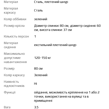
Матеріал
Сталь, плетений шнур
Матеріал
Сталь
каркасу
Колір оббивки
зелений
Розмір крісла
Діаметр спинки: 80 см, діаметр сидіння: 60
см, висота спинки: 37 см
Кількість персон
1
Матеріал
екстильний плетений шнур
сидіння
Максимально
допустиме
120-150 кг
навантаження
Розмір
80 см
Колір каркасу
Зелений
Наявність
Ні
підлокітників
Функції
ойдання, можливість кріплення на 1 або 2
точки, використання на вулиці та в
приміщенні
Вага
3.5