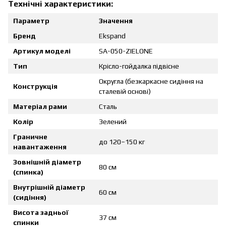
Технічні характеристики:
Параметр
Значення
Бренд
Ekspand
Артикул моделі
SA-050-ZIELONE
Тип
Крісло-гойдалка підвісне
Округла (безкаркасне сидіння на
Конструкція
сталевій основі)
Матеріал рами
Сталь
Колір
Зелений
Граничне
до 120–150 кг
навантаження
Зовнішній діаметр
80 см
(спинка)
Внутрішній діаметр
60 см
(сидіння)
Висота задньої
37 см
спинки