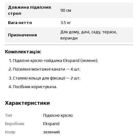
Довжина підвісних
90 см
строп
Вага нетто
3.5 кг
Для дому, дачі, саду, тераси,
Призначення
веранди
Комплектація:
Підвісне крісло-гойдалка Ekspand (зелене).
Посилені монтажні канати — 4 шт.
Сталеві кільця для фіксації — 2 шт.
Посібник користувача.
Характеристики
Тип
Підвісне крісло
Виробник
Ekspand
Колір
зелений