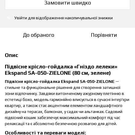
Замовити швидко
Увійти
для відображення накопичувальної знижки
%
До обраного
Порівняти
Опис
Підвісне крісло-гойдалка «Гніздо лелеки»
Ekspand SA-050-ZIELONE (80 см, зелене)
Підвісне крісло-гойдалка Ekspand SA-050-ZIELONE
—
стильне та функціональне рішення для створення затишної
зони відпочинку. Завдяки витонченому ажурному плетінню в
естетиці бохо, модель гармонійно вписується в сучасні інтер'єри
квартир, а також стає акцентним елементом ландшафтного
дизайну на терасах, балконах, у садах чи альтанках. Садовий
підвісний кошик забезпечує максимальний комфорт під час
релаксації та є абсолютно безпечною розвагою для дітей.
Особливості та переваги моделі: