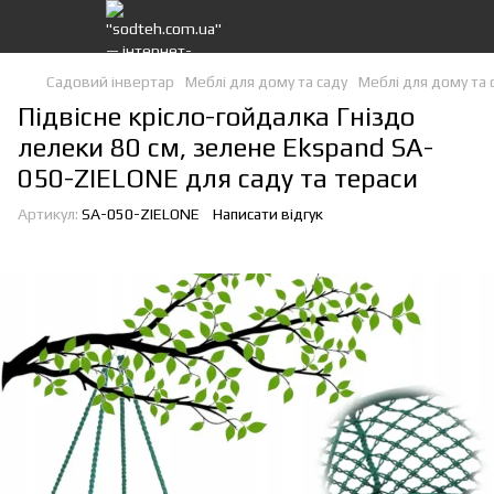
Садовий інвертар
Меблі для дому та саду
Меблі для дому та 
Підвісне крісло-гойдалка Гніздо
лелеки 80 см, зелене Ekspand SA-
050-ZIELONE для саду та тераси
Артикул:
SA-050-ZIELONE
Написати відгук