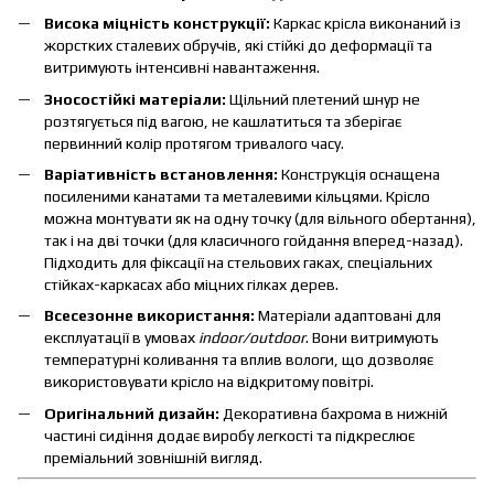
Висока міцність конструкції:
Каркас крісла виконаний із
жорстких сталевих обручів, які стійкі до деформації та
витримують інтенсивні навантаження.
Зносостійкі матеріали:
Щільний плетений шнур не
розтягується під вагою, не кашлатиться та зберігає
первинний колір протягом тривалого часу.
Варіативність встановлення:
Конструкція оснащена
посиленими канатами та металевими кільцями. Крісло
можна монтувати як на одну точку (для вільного обертання),
так і на дві точки (для класичного гойдання вперед-назад).
Підходить для фіксації на стельових гаках, спеціальних
стійках-каркасах або міцних гілках дерев.
Всесезонне використання:
Матеріали адаптовані для
експлуатації в умовах
indoor/outdoor
. Вони витримують
температурні коливання та вплив вологи, що дозволяє
використовувати крісло на відкритому повітрі.
Оригінальний дизайн:
Декоративна бахрома в нижній
частині сидіння додає виробу легкості та підкреслює
преміальний зовнішній вигляд.