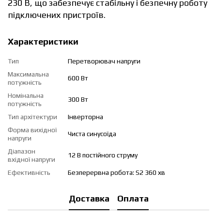
230 В, що забезпечує стабільну і безпечну роботу
підключених пристроїв.
Характеристики
Тип
Перетворювач напруги
Максимальна
600 Вт
потужність
Номінальна
300 Вт
потужність
Тип архітектури
Інверторна
Форма вихідної
Чиста синусоїда
напруги
Діапазон
12 В постійного струму
вхідної напруги
Ефективність
Безперервна робота: S2 360 хв
Доставка
Оплата