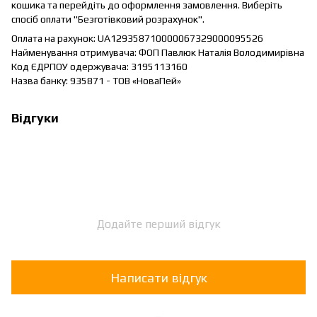
кошика та перейдіть до оформлення замовлення. Виберіть
спосіб оплати "Безготівковий розрахунок".
Оплата на рахунок: UA129358710000067329000095526
Найменування отримувача: ФОП Павлюк Наталія Володимирівна
Код ЄДРПОУ одержувача: 3195113160
Назва банку: 935871 - ТОВ «НоваПей»
Відгуки
Додайте перший відгук
Написати відгук