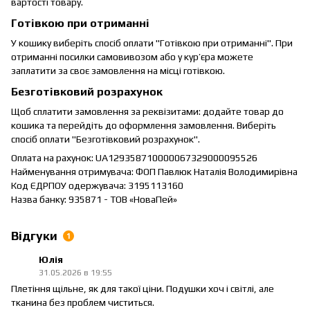
вартості товару.
Готівкою при отриманні
У кошику виберіть спосіб оплати "Готівкою при отриманні". При
отриманні посилки самовивозом або у кур’єра можете
заплатити за своє замовлення на місці готівкою.
Безготівковий розрахунок
Щоб сплатити замовлення за реквізитами: додайте товар до
кошика та перейдіть до оформлення замовлення. Виберіть
спосіб оплати "Безготівковий розрахунок".
Оплата на рахунок: UA129358710000067329000095526
Найменування отримувача: ФОП Павлюк Наталія Володимирівна
Код ЄДРПОУ одержувача: 3195113160
Назва банку: 935871 - ТОВ «НоваПей»
Відгуки
1
Юлія
31.05.2026 в 19:55
Плетіння щільне, як для такої ціни. Подушки хоч і світлі, але
тканина без проблем чиститься.