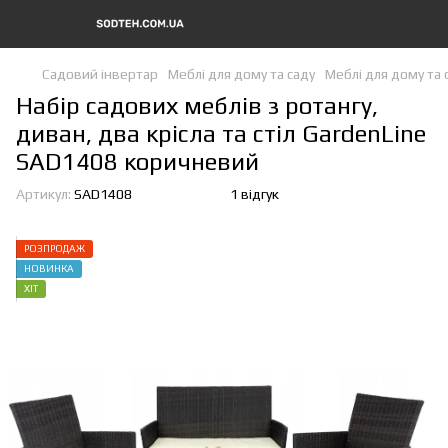
Садовий інвертар
Меблі для дому та саду
Меблі для дому та 
Набір садових меблів з ротангу,
диван, два крісла та стіл GardenLine
SAD1408 коричневий
Артикул:
SAD1408
1 відгук
РОЗПРОДАЖ
НОВИНКА
ХІТ