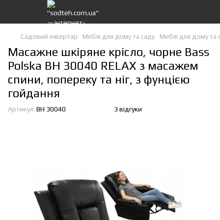
Садовий інвертар
Меблі для дому та саду
Меблі для дому та 
Масажне шкіряне крісло, чорне Bass
Polska BH 30040 RELAX з масажем
спини, попереку та ніг, з фунцією
гойдання
Артикул:
BH 30040
3 відгуки