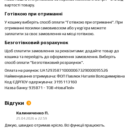
вартості товару.
Готівкою при отриманні
У кошику виберіть спосіб оплати "Готівкою при отриманні". При
отриманні посилки самовивозом або у кур’єра можете
заплатити за своє замовлення на місці готівкою.
Безготівковий розрахунок
Щоб сплатити замовлення за реквізитами: додайте товар до
кошика та перейдіть до оформлення замовлення. Виберіть
спосіб оплати "Безготівковий розрахунок".
Оплата на рахунок: UA129358710000067329000095526
Найменування отримувача: ФОП Павлюк Наталія Володимирівна
Код ЄДРПОУ одержувача: 3195113160
Назва банку: 935871 - ТОВ «НоваПей»
Відгуки
3
Калиниченко П.
25.04.2026 в 22:59
Дякую, швидко отримав крісло. Всі функції працюють.