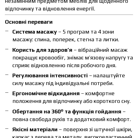
незамінним предметом меблів для щоденного
відпочинку та відновлення енергії.
Основні переваги
Система масажу
– 5 програм та 4 зони
масажу: спина, поперек, стегна та литки.
Користь для здоров’я
– вібраційний масаж
покращує кровообіг, знімає м’язову напругу та
сприяє відновленню після робочого дня.
Регулювання інтенсивності
– налаштуйте
силу масажу під індивідуальні потреби.
Ергономічне відкидання
– комфортне
положення для відпочинку або короткого сну.
Обертання на 360° та функція гойдання
–
повна свобода рухів та додатковий комфорт.
Якісні матеріали
– поверхня зі штучної шкіри,
каркас з дерева та металу, високоеластичний