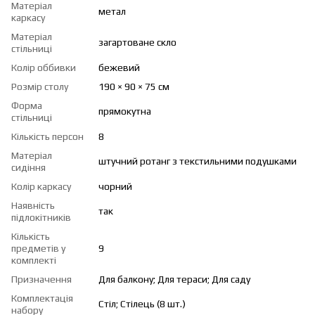
Матеріал
метал
каркасу
Матеріал
загартоване скло
стільниці
Колір оббивки
бежевий
Розмір столу
190 × 90 × 75 см
Форма
прямокутна
стільниці
Кількість персон
8
Матеріал
штучний ротанг з текстильними подушками
сидіння
Колір каркасу
чорний
Наявність
так
підлокітників
Кількість
предметів у
9
комплекті
Призначення
Для балкону; Для тераси; Для саду
Комплектація
Стіл; Стілець (8 шт.)
набору