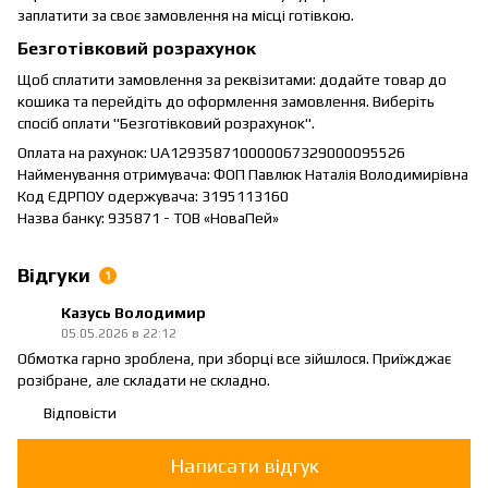
заплатити за своє замовлення на місці готівкою.
Безготівковий розрахунок
Щоб сплатити замовлення за реквізитами: додайте товар до
кошика та перейдіть до оформлення замовлення. Виберіть
спосіб оплати "Безготівковий розрахунок".
Оплата на рахунок: UA129358710000067329000095526
Найменування отримувача: ФОП Павлюк Наталія Володимирівна
Код ЄДРПОУ одержувача: 3195113160
Назва банку: 935871 - ТОВ «НоваПей»
Відгуки
1
Казусь Володимир
05.05.2026 в 22:12
Обмотка гарно зроблена, при зборці все зійшлося. Приїжджає
розібране, але складати не складно.
Відповісти
Написати відгук