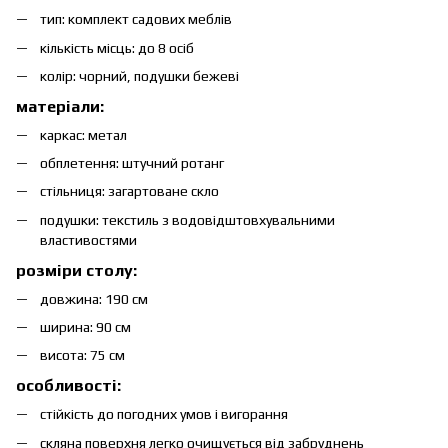
тип: комплект садових меблів
кількість місць: до 8 осіб
колір: чорний, подушки бежеві
матеріали:
каркас: метал
обплетення: штучний ротанг
стільниця: загартоване скло
подушки: текстиль з водовідштовхувальними
властивостями
розміри столу:
довжина: 190 см
ширина: 90 см
висота: 75 см
особливості:
стійкість до погодних умов і вигорання
скляна поверхня легко очищується від забруднень