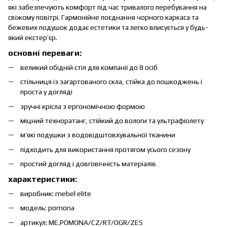
які забезпечують комфорт під час тривалого перебування на
свіжому повітрі. Гармонійне поєднання чорного каркаса та
бежевих подушок додає естетики та легко вписується у будь-
який екстер’єр.
основні переваги:
великий обідній стіл для компанії до 8 осіб
стільниця із загартованого скла, стійка до пошкоджень і
проста у догляді
зручні крісла з ергономічною формою
міцний техноратанг, стійкий до вологи та ультрафіолету
м’які подушки з водовідштовхувальної тканини
підходить для використання протягом усього сезону
простий догляд і довговічність матеріалів
характеристики:
виробник: mebel elite
модель: pomona
артикул: ME.POMONA/CZ/RT/OGR/ZES