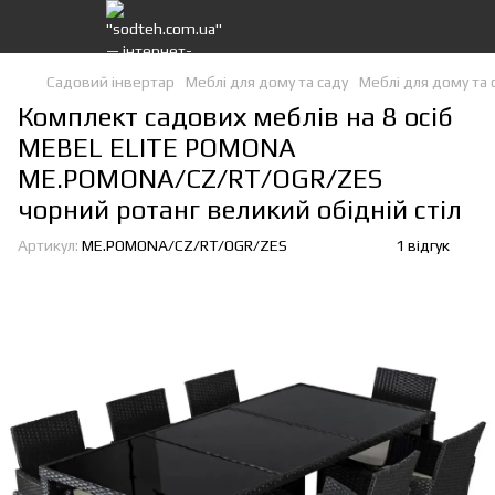
Садовий інвертар
Меблі для дому та саду
Меблі для дому та 
Комплект садових меблів на 8 осіб
MEBEL ELITE POMONA
ME.POMONA/CZ/RT/OGR/ZES
чорний ротанг великий обідній стіл
Артикул:
ME.POMONA/CZ/RT/OGR/ZES
1 відгук