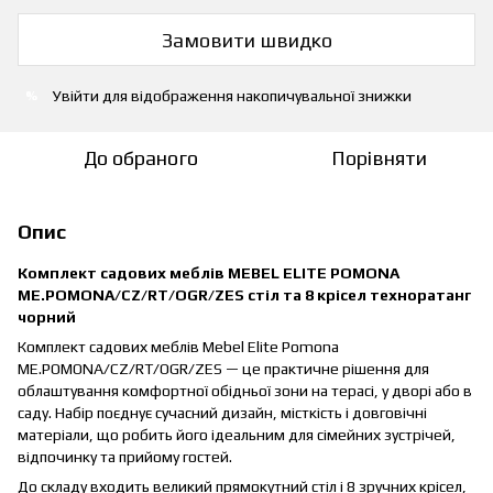
Замовити швидко
Увійти
для відображення накопичувальної знижки
%
До обраного
Порівняти
Опис
Комплект садових меблів MEBEL ELITE POMONA
ME.POMONA/CZ/RT/OGR/ZES стіл та 8 крісел техноратанг
чорний
Комплект садових меблів Mebel Elite Pomona
ME.POMONA/CZ/RT/OGR/ZES — це практичне рішення для
облаштування комфортної обідньої зони на терасі, у дворі або в
саду. Набір поєднує сучасний дизайн, місткість і довговічні
матеріали, що робить його ідеальним для сімейних зустрічей,
відпочинку та прийому гостей.
До складу входить великий прямокутний стіл і 8 зручних крісел,