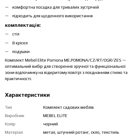
комфортна посадка для тривалих зустрічей
підходить для щоденного використання
комплектація:
стіл
8 крісел
подушки
Комплект Mebel Elite Pomona ME.POMONA/CZ/RT/OGR/ZES —
оптимальний вибір для створення зручної та функціональної
зони відпочинку на відкритому повітрі з поєднанням стилю та
практичності.
Характеристики
Тип
Комплект садових меблів
Виробник
MEBEL ELITE
Колір
чорний
Матеріал
метал, штучний ротанг, скло, текстиль