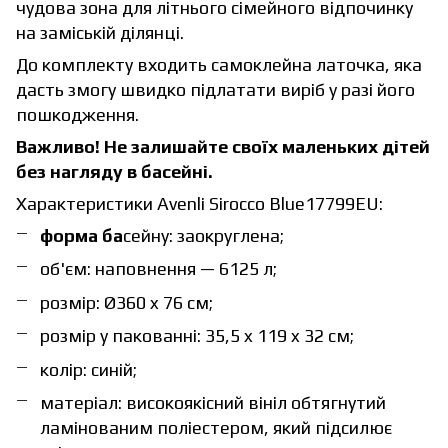
чудова зона для літнього сімейного відпочинку
на заміській ділянці.
До комплекту входить самоклейна латочка, яка
дасть змогу швидко підлатати виріб у разі його
пошкодження.
Важливо! Не залишайте своїх маленьких дітей
без нагляду в басейні.
Характеристики Avenli Sirocco Blue17799EU:
форма ба
сейну: заокруглена;
об'єм: наповнення — 6125 л;
розмір: Ø360 x 76 см;
розмір у пакованні: 35,5 x 119 x 32 см;
колір: синій;
матеріал: високоякісний вініл обтягнутий
ламінованим поліестером, який підсилює