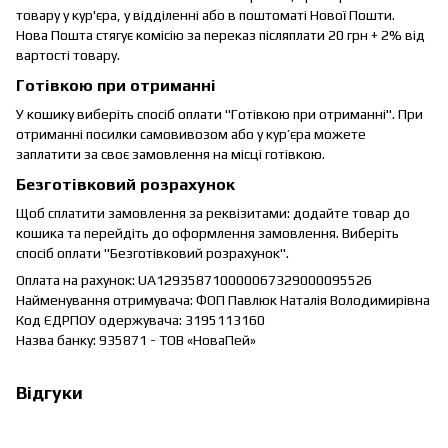
товару у кур'єра, у відділенні або в поштоматі Нової Пошти.
Нова Пошта стягує комісію за переказ післяплати 20 грн + 2% від
вартості товару.
Готівкою при отриманні
У кошику виберіть спосіб оплати "Готівкою при отриманні". При
отриманні посилки самовивозом або у кур’єра можете
заплатити за своє замовлення на місці готівкою.
Безготівковий розрахунок
Щоб сплатити замовлення за реквізитами: додайте товар до
кошика та перейдіть до оформлення замовлення. Виберіть
спосіб оплати "Безготівковий розрахунок".
Оплата на рахунок: UA129358710000067329000095526
Найменування отримувача: ФОП Павлюк Наталія Володимирівна
Код ЄДРПОУ одержувача: 3195113160
Назва банку: 935871 - ТОВ «НоваПей»
Відгуки