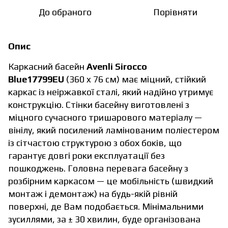
До обраного
Порівняти
Опис
Каркасний басейн
Avenli Sirocco
Blue17799EU
(360 x 76 см) має міцний, стійкий
каркас із неіржавкої сталі, який надійно утримує
конструкцію. Стінки басейну виготовлені з
міцного сучасного тришарового матеріалу —
вінілу, який посилений ламінованим поліестером
із сітчастою структурою з обох боків, що
гарантує довгі роки експлуатації без
пошкоджень. Головна перевага басейну з
розбірним каркасом — це мобільність (швидкий
монтаж і демонтаж) на будь-якій рівній
поверхні, де Вам подобається. Мінімальними
зусиллями, за ± 30 хвилин, буде організована