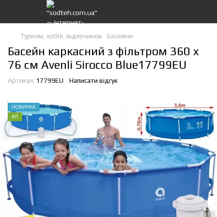
Туризм, хоббі, відпочинок
Басейни
Басейн каркасний з фільтром 360 x
76 см Avenli Sirocco Blue17799EU
Артикул:
17799EU
Написати відгук
НОВИНКА
ХІТ