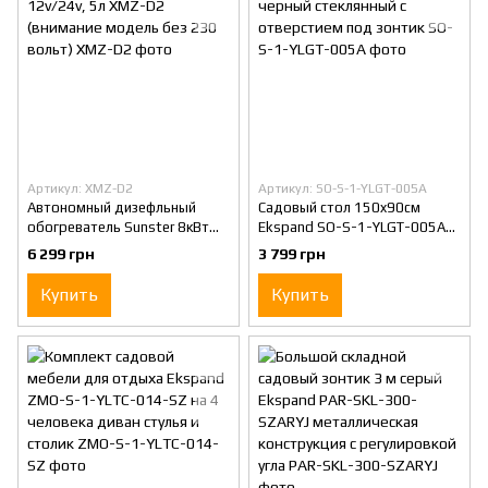
Артикул: XMZ-D2
Артикул: SO-S-1-YLGT-005A
Автономный дизефльный
Садовый стол 150x90см
обогреватель Sunster 8кВт
Ekspand SO-S-1-YLGT-005A
12v/24v, 5л XMZ-D2
черный стеклянный с
6 299 грн
3 799 грн
(внимание модель без 230
отверстием под зонтик
вольт)
Купить
Купить