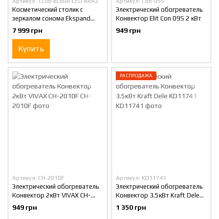
Артикул: TL08-BL808-LED-BRAZ
Артикул: Con-09S
Косметический столик с
Электрический обогреватель
зеркалом сонома Ekspand
Конвектор Elit Con 09S 2 кВт
TL08-BL808-LED-BRAZ с LED
7 999 грн
949 грн
подсветкой 7 ящиков
Купить
РАСПРОДАЖА
Артикул: CH-2010F
Артикул: KD11741
Электрический обогреватель
Электрический обогреватель
Конвектор 2кВт VIVAX CH-
Конвектор 3.5кВт Kraft Dele
2010F
KD11741
949 грн
1 350 грн