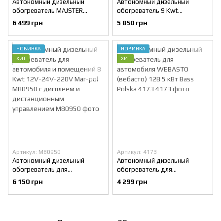
Автономный дизельный
Автономный дизельный
обогреватель MAJSTER
обогреватель 9 Kwt
POLSKA MP-0461 с Bluetooth
12/24/230V Bass Polska 4170
6 499 грн
5 850 грн
и возможностью управления
через приложение 9 Kwt 12V-
24V-220V
НОВИНКА
НОВИНКА
ХИТ
ХИТ
Артикул: M80950
Артикул: 4173
Автономный дизельный
Автономный дизельный
обогреватель для
обогреватель для
автомобиля и помещений 8
автомобиля WEBASTO
6 150 грн
4 299 грн
Kwt 12V-24V-220V Mar-pol
(вебасто) 12В 5 кВт Bass
M80950 с дисплеем и
Polska 4173
дистанционным управлением