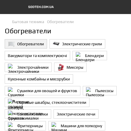
Бытовая техника
Обогреватели
Обогреватели
Обогреватели
Электрические грили
Вакууматори та комплектуюючі
Блендери
Электрочайники
Миксеры
Кухонные комбайны и мясорубки
Сушилки для овощей и фруктов
Пылесосы
Паровые швабры, стеклоочистители
Соковижималки
Электрические печи
Фритюрницы
Машини для попкорну