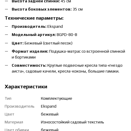
Высота задней спинки:
45 см
Высота боковых элементов:
35 см
Технические параметры:
Производитель:
Ekspand
Модельный артикул:
BGPD-80-B
Цвет:
Бежевый (светлый песок)
Формат изделия:
Подушка-матрас со встроенной спинкой
и бортиками
Совместимость:
Круглые подвесные кресла типа «гнездо
аиста», садовые качели, кресла-коконы, большие гамаки.
Характеристики
Тип
Комплектующие
Производитель
Ekspand
Цвет
бежевый
Материал
Износостойкий садовый текстиль
Цвет обивки
бежевый