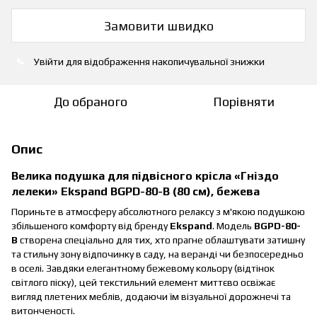
Замовити швидко
Увійти
для відображення накопичувальної знижки
%
До обраного
Порівняти
Опис
Велика подушка для підвісного крісла «Гніздо
лелеки» Ekspand BGPD-80-B (80 см), бежева
Пориньте в атмосферу абсолютного релаксу з м'якою подушкою
збільшеного комфорту від бренду
Ekspand
. Модель
BGPD-80-
B
створена спеціально для тих, хто прагне облаштувати затишну
та стильну зону відпочинку в саду, на веранді чи безпосередньо
в оселі. Завдяки елегантному бежевому кольору (відтінок
світлого піску), цей текстильний елемент миттєво освіжає
вигляд плетених меблів, додаючи їм візуальної дорожнечі та
витонченості.