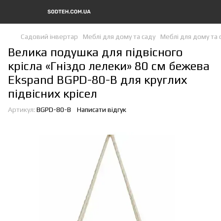
Садовий інвертар
Меблі для дому та саду
Меблі для дому та 
Велика подушка для підвісного
крісла «Гніздо лелеки» 80 см бежева
Ekspand BGPD-80-B для круглих
підвісних крісел
Артикул:
BGPD-80-B
Написати відгук