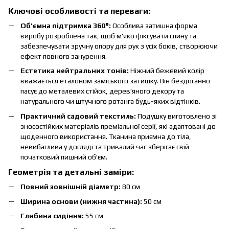
Ключові особливості та переваги:
Об'ємна підтримка 360°:
Особлива затишна форма
виробу розроблена так, щоб м'яко фіксувати спину та
забезпечувати зручну опору для рук з усіх боків, створюючи
ефект повного занурення.
Естетика нейтральних тонів:
Ніжний бежевий колір
вважається еталоном заміського затишку. Він бездоганно
пасує до металевих стійок, дерев'яного декору та
натурального чи штучного ротанга будь-яких відтінків.
Практичний садовий текстиль:
Подушку виготовлено зі
зносостійких матеріалів преміальної серії, які адаптовані до
щоденного використання. Тканина приємна до тіла,
невибаглива у догляді та тривалий час зберігає свій
початковий пишний об'єм.
Геометрія та детальні заміри:
Повний зовнішній діаметр:
80 см
Ширина основи (нижня частина):
50 см
Глибина сидіння:
55 см