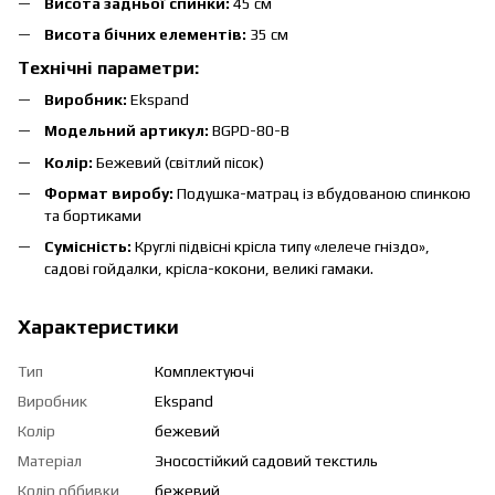
Висота задньої спинки:
45 см
Висота бічних елементів:
35 см
Технічні параметри:
Виробник:
Ekspand
Модельний артикул:
BGPD-80-B
Колір:
Бежевий (світлий пісок)
Формат виробу:
Подушка-матрац із вбудованою спинкою
та бортиками
Сумісність:
Круглі підвісні крісла типу «лелече гніздо»,
садові гойдалки, крісла-кокони, великі гамаки.
Характеристики
Тип
Комплектуючі
Виробник
Ekspand
Колір
бежевий
Матеріал
Зносостійкий садовий текстиль
Колір оббивки
бежевий