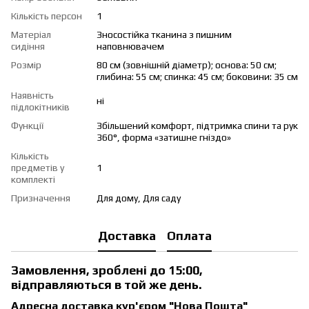
Кількість персон
1
Матеріал
Зносостійка тканина з пишним
сидіння
наповнювачем
Розмір
80 см (зовнішній діаметр); основа: 50 см;
глибина: 55 см; спинка: 45 см; боковини: 35 см
Наявність
ні
підлокітників
Функції
Збільшений комфорт, підтримка спини та рук
360°, форма «затишне гніздо»
Кількість
предметів у
1
комплекті
Призначення
Для дому, Для саду
Доставка
Оплата
Замовлення, зроблені до 15:00,
відправляються в той же день.
Адресна доставка кур'єром "Нова Пошта"