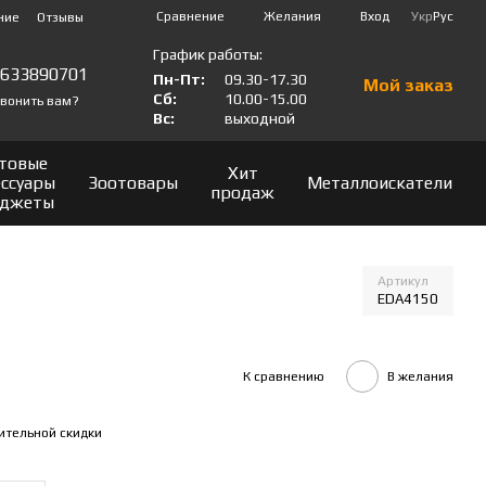
Сравнение
Желания
Вход
Укр
Рус
ние
Отзывы
График работы:
0633890701
Пн-Пт:
09.30-17.30
Мой заказ
Сб:
10.00-15.00
вонить вам?
Вс:
выходной
товые
Хит
ессуары
Зоотовары
Металлоискатели
продаж
аджеты
Артикул
EDA4150
К сравнению
В желания
ительной скидки