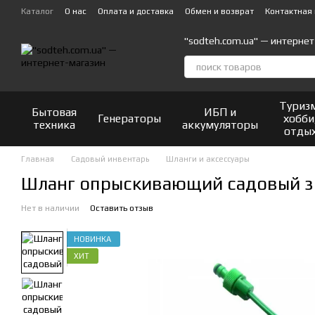
Перейти к основному контенту
Каталог
О нас
Оплата и доставка
Обмен и возврат
Контактная
"sodteh.com.ua" — интернет
Туриз
Бытовая
ИБП и
Генераторы
хобби
техника
аккумуляторы
отды
Главная
Садовый инвентарь
Шланги и аксессуары
Шланг опрыскивающий садовый з
Нет в наличии
Оставить отзыв
НОВИНКА
ХИТ