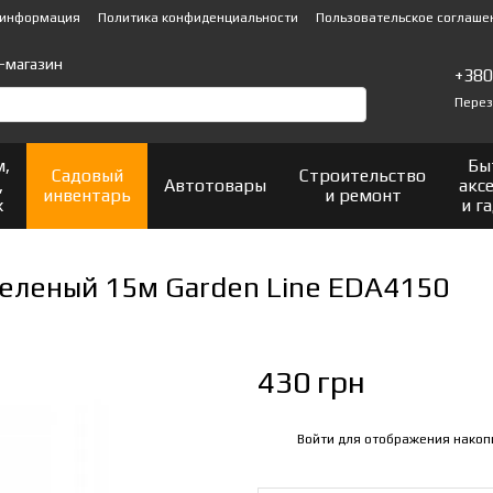
 информация
Политика конфиденциальности
Пользовательское соглаше
-магазин
+38
Перез
м,
Бы
Садовый
Строительство
,
Автотовары
акс
инвентарь
и ремонт
х
и г
еленый 15м Garden Line EDA4150
430 грн
Войти
для отображения накоп
%