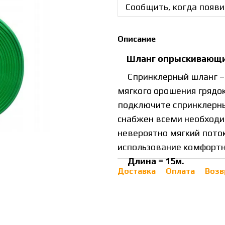
Сообщить, когда появи
Описание
Шланг опрыскивающий
Спринклерный шланг – п
мягкого орошения грядок
подключите спринклерный
снабжен всеми необходи
невероятно мягкий поток
использование комфортно
Длина = 15м.
Доставка
Оплата
Возв