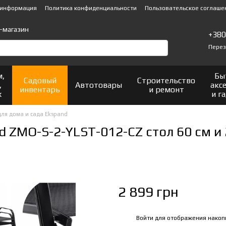
 информация
Политика конфиденциальности
Пользовательское соглаше
-магазин
+38
Перез
м,
Бы
Садовый
Строительство
,
Автотовары
акс
инвентарь
и ремонт
х
и г
ля дома и сада Ekspand
 ZMO-S-2-YLST-012-CZ стол 60 см и 
2 899 грн
Войти
для отображения накоп
%