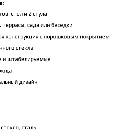
а:
ов: стол и 2 стула
 террасы, сада или беседки
ая конструкция с порошковым покрытием
нного стекла
ые и штабелируемые
ухода
альный дизайн
стекло, сталь