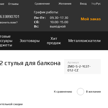
Сравнение
Желания
Вход
Укр
Рус
ние
Отзывы
График работы:
0633890701
Пн-Пт:
09.30-17.30
Мой заказ
Сб:
10.00-15.00
вонить вам?
Вс:
выходной
товые
Хит
ессуары
Зоотовары
Металлоискатели
продаж
аджеты
2 стулья для балкона
Артикул
ZMO-S-2-YLST-
012-CZ
К сравнению
В желания
ительной скидки