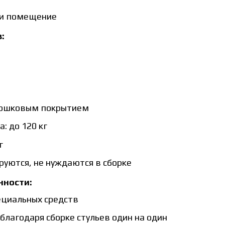
 и помещение
:
орошковым покрытием
: до 120 кг
г
руются, не нуждаются в сборке
нности:
пециальных средств
благодаря сборке стульев один на один