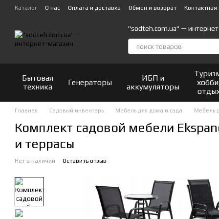
Перейти к основному контенту
Каталог
О нас
Оплата и доставка
Обмен и возврат
Контактная
"sodteh.com.ua" — интернет
Туриз
Бытовая
ИБП и
Генераторы
хобби
техника
аккумуляторы
отды
Главная
Садовый инвентарь
Мебель для дома и сада
Мебель д
Комплект садовой мебели Ekspand
и террасы
Нет в наличии
Оставить отзыв