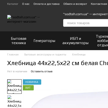
Перейти к основному контенту
Каталог
О нас
Оплата и доставка
Обмен и возврат
Контактная
"sodteh.com.ua" — интернет
Туриз
Бытовая
ИБП и
Генераторы
хобби
техника
аккумуляторы
отды
Главная
Бытовые аксессуары и гаджеты
Хлебницы
Хлебница 44x22,5x22 см белая C
Нет в наличии
Оставить отзыв
НОВИНКА
ХИТ