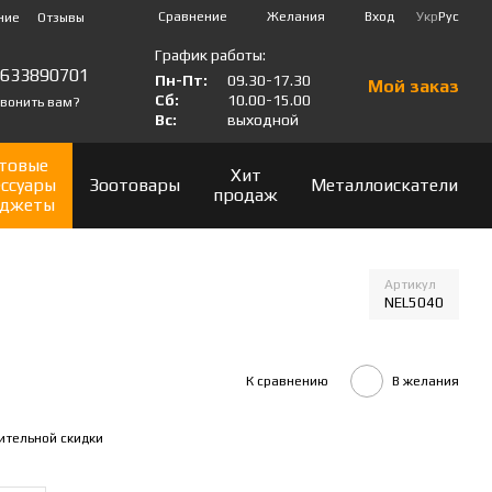
Сравнение
Желания
Вход
Укр
Рус
ние
Отзывы
График работы:
0633890701
Пн-Пт:
09.30-17.30
Мой заказ
Сб:
10.00-15.00
вонить вам?
Вс:
выходной
товые
Хит
ессуары
Зоотовары
Металлоискатели
продаж
аджеты
Артикул
NEL5040
К сравнению
В желания
ительной скидки