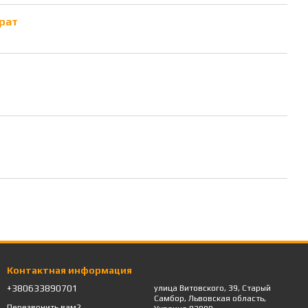
рат
Контактная информация
+380633890701
улица Витовского, 39, Старый
Самбор, Львовская область,
Перезвонить вам?