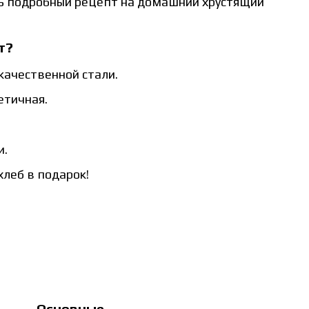
ть подробный рецепт на домашний хрустящий
т?
качественной стали.
етичная.
и.
леб в подарок!
Основные