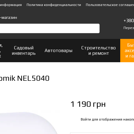
 информация
Политика конфиденциальности
Пользовательское соглаше
-магазин
+38
Перез
м,
Бы
Садовый
Строительство
,
Автотовары
акс
инвентарь
и ремонт
х
и г
homik NEL5040
1 190 грн
Войти
для отображения накоп
%