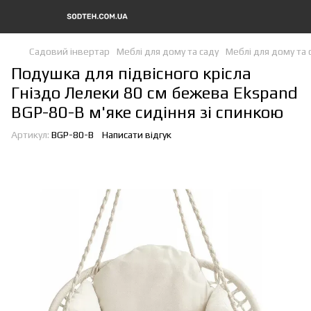
Садовий інвертар
Меблі для дому та саду
Меблі для дому та 
Подушка для підвісного крісла
Гніздо Лелеки 80 см бежева Ekspand
BGP-80-B м'яке сидіння зі спинкою
Артикул:
BGP-80-B
Написати відгук