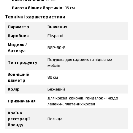
Висота бічних бортиків:
35 см
Технічні характеристики
Параметр
Значення
Виробник
Ekspand
Модель /
BGP-80-B
Артикул
Подушка для садових та підвісних
Тип продукту
меблів
Зовнішній
80 см
діаметр
Колір
Бежевий
Для крісел-коконів, гойдалок «Гніздо
Призначення
лелеки», плетених крісел
Країна
реєстрації
Польща
бренду