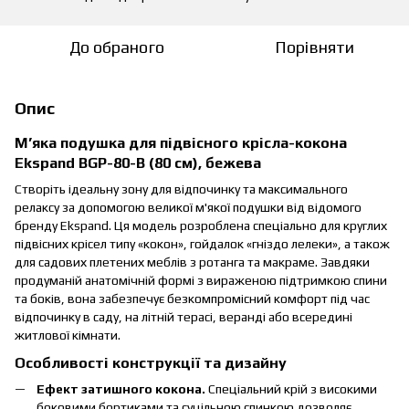
До обраного
Порівняти
Опис
М’яка подушка для підвісного крісла-кокона
Ekspand BGP-80-B (80 см), бежева
Створіть ідеальну зону для відпочинку та максимального
релаксу за допомогою великої м'якої подушки від відомого
бренду Ekspand. Ця модель розроблена спеціально для круглих
підвісних крісел типу «кокон», гойдалок «гніздо лелеки», а також
для садових плетених меблів з ротанга та макраме. Завдяки
продуманій анатомічній формі з вираженою підтримкою спини
та боків, вона забезпечує безкомпромісний комфорт під час
відпочинку в саду, на літній терасі, веранді або всередині
житлової кімнати.
Особливості конструкції та дизайну
Ефект затишного кокона.
Спеціальний крій з високими
боковими бортиками та суцільною спинкою дозволяє