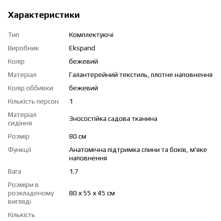
Характеристики
Тип
Комплектуючі
Виробник
Ekspand
Колір
бежевий
Матеріал
Галантерейний текстиль, плотне наповнення
Колір оббивки
бежевий
Кількість персон
1
Матеріал
Зносостійка садова тканина
сидіння
Розмір
80 см
Функції
Анатомічна підтримка спини та боків, м'яке
наповнення
Вага
1.7
Розміри в
розкладеному
80 х 55 х 45 см
вигляді
Кількість