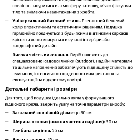
повністю зануритися в атмосферу затишку, м'яко фіксуючи
тіло та знімаючи навантаження з хребта.
Універсальний базовий стиль.
Елегантний бежевий
колір є практичним та естетичним рішенням. Подушка
гармонійно поєднується з будь-якими відтінками каркасів
крісел та легко вписується в сучасні інтер'єри або
ландшафтний дизайн.
Висока якість виконання.
Виріб належить до
спеціалізованої садової лінійки (outdoor). Надійні матеріали
та щільне наповнення забезпечують підвищену стійкість до
зминання, інтенсивного щоденного використання та
експлуатації на відкритому повітрі.
Детальні габаритні розміри
Для того, щоб подушка ідеально лягла у форму вашого
підвісного крісла, зверніть увагу на точні параметри виробу:
Загальний зовнішній діаметр:
80 см
Ширина основи (нижня частина сидіння):
50 см
Глибина сидіння:
55 см
Висота спинки:
45 см